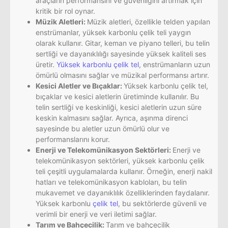
araçların performansını ve güvenliğini artırmak için
kritik bir rol oynar.
Müzik Aletleri:
Müzik aletleri, özellikle telden yapılan
enstrümanlar, yüksek karbonlu çelik teli yaygın
olarak kullanır. Gitar, keman ve piyano telleri, bu telin
sertliği ve dayanıklılığı sayesinde yüksek kaliteli ses
üretir.
Yüksek karbonlu çelik tel
, enstrümanların uzun
ömürlü olmasını sağlar ve müzikal performansı artırır.
Kesici Aletler ve Bıçaklar:
Yüksek karbonlu çelik tel,
bıçaklar ve kesici aletlerin üretiminde kullanılır. Bu
telin sertliği ve keskinliği, kesici aletlerin uzun süre
keskin kalmasını sağlar. Ayrıca, aşınma direnci
sayesinde bu aletler uzun ömürlü olur ve
performanslarını korur.
Enerji ve Telekomünikasyon Sektörleri:
Enerji ve
telekomünikasyon sektörleri, yüksek karbonlu çelik
teli çeşitli uygulamalarda kullanır. Örneğin, enerji nakil
hatları ve telekomünikasyon kabloları, bu telin
mukavemet ve dayanıklılık özelliklerinden faydalanır.
Yüksek karbonlu
çelik tel
, bu sektörlerde güvenli ve
verimli bir enerji ve veri iletimi sağlar.
Tarım ve Bahçecilik:
Tarım ve bahçecilik