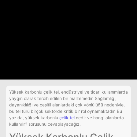
Yüksek karbonlu çelik tel, endüstriyel ve ticari kullanımlarda
yaygın olarak tercih edilen bir malzemedir. Sağlamlığı,
dayanıklılığı ve çeşitli alanlardaki çok yönlülüğü nedeniyle,
bu tel türü birçok sektörde kritik bir rol oynamaktadır. Bu
yazıda, yüksek karbonlu
çelik tel
nedir ve hangi alanlarda
kullanılır? sorusunu cevaplayacağız.