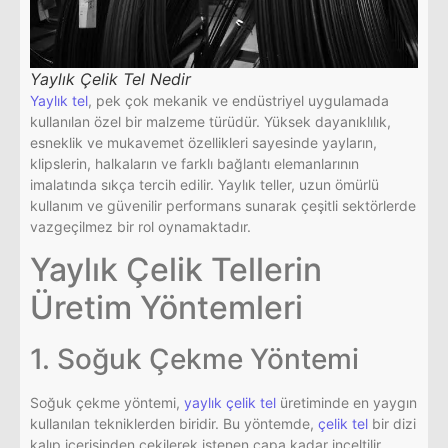
Yaylık Çelik Tel Nedir
Yaylık tel
, pek çok mekanik ve endüstriyel uygulamada
kullanılan özel bir malzeme türüdür. Yüksek dayanıklılık,
esneklik ve mukavemet özellikleri sayesinde yayların,
klipslerin, halkaların ve farklı bağlantı elemanlarının
imalatında sıkça tercih edilir. Yaylık teller, uzun ömürlü
kullanım ve güvenilir performans sunarak çeşitli sektörlerde
vazgeçilmez bir rol oynamaktadır.
Yaylık Çelik Tellerin
Üretim Yöntemleri
1. Soğuk Çekme Yöntemi
Soğuk çekme yöntemi,
yaylık çelik tel
üretiminde en yaygın
kullanılan tekniklerden biridir. Bu yöntemde,
çelik tel
bir dizi
kalıp içerisinden çekilerek istenen çapa kadar inceltilir.