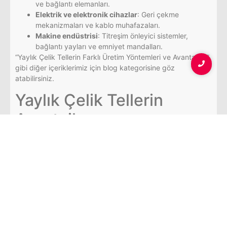
ve bağlantı elemanları.
Elektrik ve elektronik cihazlar
: Geri çekme
mekanizmaları ve kablo muhafazaları.
Makine endüstrisi
: Titreşim önleyici sistemler,
bağlantı yayları ve emniyet mandalları.
“Yaylık Çelik Tellerin Farklı Üretim Yöntemleri ve Avantajları”
gibi diğer içeriklerimiz için blog kategorisine göz
atabilirsiniz.
Yaylık Çelik Tellerin
Avantajları
Yüksek Mukavemet
Yaylık çelik teller, yüksek
mukavemet özellikleri sayesinde ağır yük taşıma
kapasitesine sahiptir. Bu teller, sürekli esneme ve
gerilim altında bile uzun süre deformasyona
uğramadan kullanılabilir.
Mükemmel Elastikiyet
Yay teli, yüksek elastikiyeti ile
bilinir. Bu özellik, özellikle yay sistemlerinde gerekli
olan geri dönüş kuvvetini sağlamada kritik bir rol