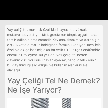
Yay çeliği tel, mekanik özellikleri sayesinde yüksek
mukavemet ve dayanıklılık gerektiren birçok uygulamada
tercih edilen bir malzemedir. Yayların, titreşim ve darbe gibi
dış kuvvetlere maruz kaldığında formunu koruyabilmesi için
özel olarak geliştirilmiş olan bu çelik türü, birçok endüstride
önemli bir rol oynar. Bu yazıda, yay çeliği tel neden
dayanıklıdır? Sorusunu cevaplayacak, hangi özelliklerinin
bu dayanıklılığı sağladığını ve kullanım alanlarını ele
alacağız.
Yay Çeliği Tel Ne Demek?
Ne İşe Yarıyor?