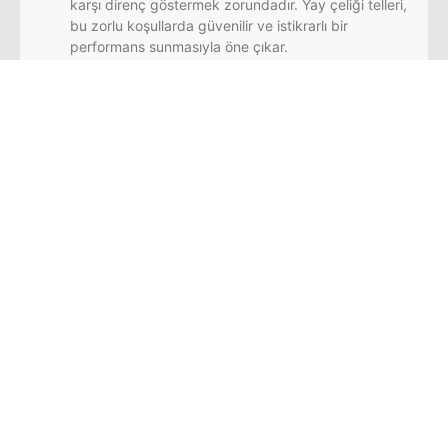
karşı direnç göstermek zorundadır. Yay çeliği telleri,
bu zorlu koşullarda güvenilir ve istikrarlı bir
performans sunmasıyla öne çıkar.
Tarım sektörü:
Tarım makinelerinde kullanılan yaylar,
sürekli olarak titreşim ve darbelerle karşılaşır. Yay
çeliği telleri, bu makinelerin uzun süreli ve sorunsuz
bir şekilde çalışmasına katkıda bulunur.
İnşaat sektörü:
İnşaat makineleri ve ekipmanlarında
kullanılan yaylar, yüksek yüklere dayanmak
zorundadır. Yay çeliği telleri, bu ağır çalışma
koşullarında gerekli olan dayanıklılık ve esnekliği
sağlar.
“Yay Çeliği Tel Neden Dayanıklıdır?” gibi diğer içeriklerimize
blog
kategorisinden ulaşabilirsiniz.
Yay Çeliği Telinin
Kullanım Alanları
Otomotiv Endüstrisi
: Araç süspansiyon
sistemlerinde ve çeşitli yay mekanizmalarında
kullanılır.