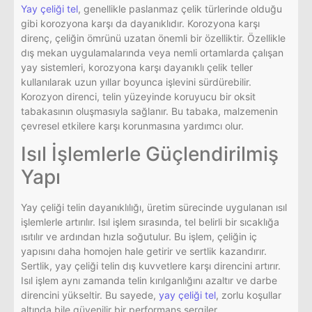
Yay çeliği tel
, genellikle paslanmaz çelik türlerinde olduğu
gibi korozyona karşı da dayanıklıdır. Korozyona karşı
direnç, çeliğin ömrünü uzatan önemli bir özelliktir. Özellikle
dış mekan uygulamalarında veya nemli ortamlarda çalışan
yay sistemleri, korozyona karşı dayanıklı çelik teller
kullanılarak uzun yıllar boyunca işlevini sürdürebilir.
Korozyon direnci, telin yüzeyinde koruyucu bir oksit
tabakasının oluşmasıyla sağlanır. Bu tabaka, malzemenin
çevresel etkilere karşı korunmasına yardımcı olur.
Isıl İşlemlerle Güçlendirilmiş
Yapı
Yay çeliği telin dayanıklılığı, üretim sürecinde uygulanan ısıl
işlemlerle artırılır. Isıl işlem sırasında, tel belirli bir sıcaklığa
ısıtılır ve ardından hızla soğutulur. Bu işlem, çeliğin iç
yapısını daha homojen hale getirir ve sertlik kazandırır.
Sertlik, yay çeliği telin dış kuvvetlere karşı direncini artırır.
Isıl işlem aynı zamanda telin kırılganlığını azaltır ve darbe
direncini yükseltir. Bu sayede,
yay çeliği tel
, zorlu koşullar
altında bile güvenilir bir performans sergiler.